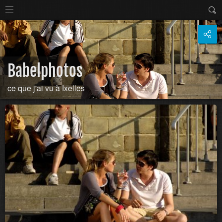
Babelphotos
ce que j'ai vu à Ixelles